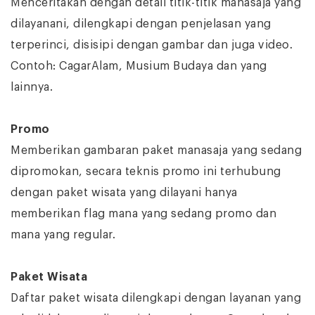
Menceritakan dengan detail titik-titik manasaja yang
dilayanani, dilengkapi dengan penjelasan yang
terperinci, disisipi dengan gambar dan juga video.
Contoh: CagarAlam, Musium Budaya dan yang
lainnya.
Promo
Memberikan gambaran paket manasaja yang sedang
dipromokan, secara teknis promo ini terhubung
dengan paket wisata yang dilayani hanya
memberikan flag mana yang sedang promo dan
mana yang regular.
Paket Wisata
Daftar paket wisata dilengkapi dengan layanan yang