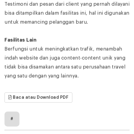
Testimoni dan pesan dari client yang pernah dilayani
bisa ditampilkan dalam fasilitas ini, hal ini digunakan
untuk memancing pelanggan baru.
Fasilitas Lain
Berfungsi untuk meningkatkan trafik, menambah
indah website dan juga content-content unik yang
tidak bisa disamakan antara satu perusahaan travel
yang satu dengan yang lainnya.
Baca atau Download PDF
#