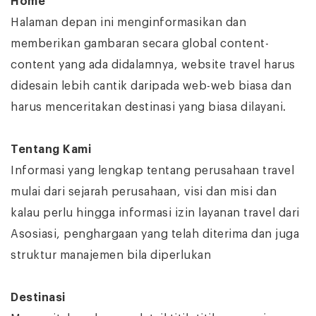
Home
Halaman depan ini menginformasikan dan
memberikan gambaran secara global content-
content yang ada didalamnya, website travel harus
didesain lebih cantik daripada web-web biasa dan
harus menceritakan destinasi yang biasa dilayani.
Tentang Kami
Informasi yang lengkap tentang perusahaan travel
mulai dari sejarah perusahaan, visi dan misi dan
kalau perlu hingga informasi izin layanan travel dari
Asosiasi, penghargaan yang telah diterima dan juga
struktur manajemen bila diperlukan
Destinasi