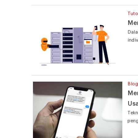
Tuto
Mem
Dala
indi
Blog
Men
Us
Tekn
peng