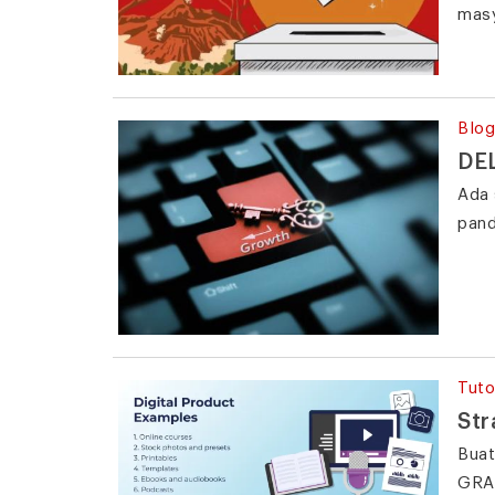
masy
Blog
DEL
Ada 
pand
Tuto
Str
Buat
GRAT