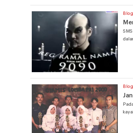
Blog
Me
SMS 
dala
Blog
Jan
Pada
kaya