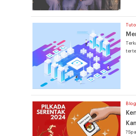
Tuto
Men
Terk
tert
Blog
Ken
Ka
?Spa