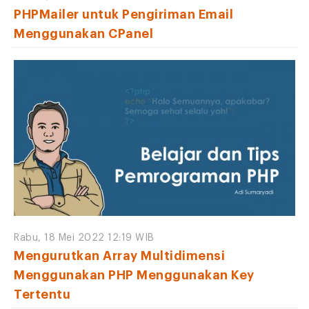
PHPMailer untuk Pengiriman Email
Menggunakan CPanel
Rabu, 18 Mei 2022 12:19 WIB
Mengurutkan Array Multidimensi
Menggunakan PHP Menggunakan Key
Tertentu