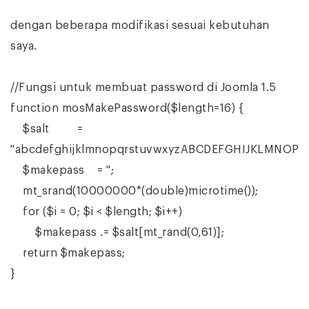
dengan beberapa modifikasi sesuai kebutuhan
saya.
//Fungsi untuk membuat password di Joomla 1.5
function mosMakePassword($length=16) {
$salt =
"abcdefghijklmnopqrstuvwxyzABCDEFGHIJKLMNOP
$makepass = '';
mt_srand(10000000*(double)microtime());
for ($i = 0; $i < $length; $i++)
$makepass .= $salt[mt_rand(0,61)];
return $makepass;
}