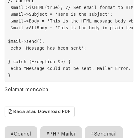
// Content

 $mail->isHTML(true); // Set email format to HTML

 $mail->Subject = 'Here is the subject';

 $mail->Body = 'This is the HTML message body <b>i
 $mail->AltBody = 'This is the body in plain text 
$mail->send();

 echo 'Message has been sent';

} catch (Exception $e) {

 echo "Message could not be sent. Mailer Error: {$
}
Selamat mencoba
Baca atau Download PDF
#Cpanel
#PHP Mailer
#Sendmail