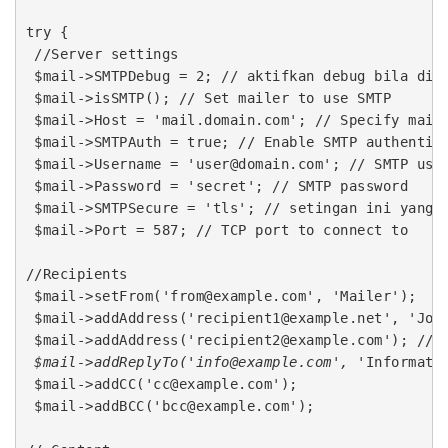
try {

 //Server settings

 $mail->SMTPDebug = 2; // aktifkan debug bila dibu
 $mail->isSMTP(); // Set mailer to use SMTP

 $mail->Host = 'mail.domain.com'; // Specify main 
 $mail->SMTPAuth = true; // Enable SMTP authentica
 $mail->Username = 'user@domain.com'; // SMTP user
 $mail->Password = 'secret'; // SMTP password

 $mail->SMTPSecure = 'tls'; // setingan ini yang b
 $mail->Port = 587; // TCP port to connect to

//Recipients

 $mail->setFrom('from@example.com', 'Mailer');

 $mail->addAddress('recipient1@example.net', 'Joe 
 $mail->addAddress('recipient2@example.com'); // N
$mail->addReplyTo('info@example.com',
 'Informatio
 $mail->addCC('cc@example.com');

 $mail->addBCC('bcc@example.com');
