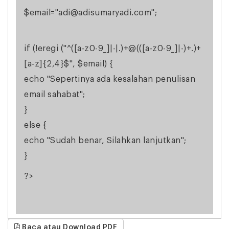
$email="adi@adisumaryadi.com";
if (!eregi ("^([a-z0-9_]|-|.)+@(([a-z0-9_]|-)+.)+
[a-z]{2,4}$", $email) {
echo "Sepertinya ada kesalahan penulisan
email sahabat";
}
else {
echo "Sudah benar, Silahkan lanjutkan";
}
?>
Baca atau Download PDF