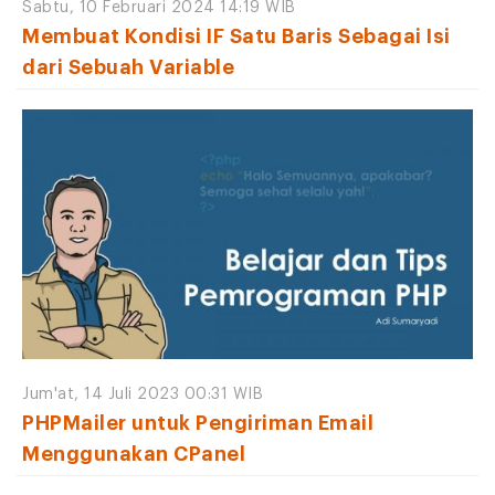
Sabtu, 10 Februari 2024 14:19 WIB
Membuat Kondisi IF Satu Baris Sebagai Isi
dari Sebuah Variable
Jum'at, 14 Juli 2023 00:31 WIB
PHPMailer untuk Pengiriman Email
Menggunakan CPanel