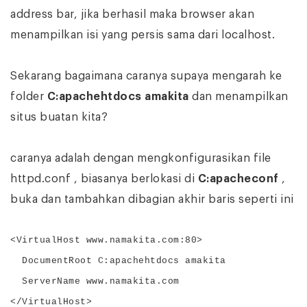
address bar, jika berhasil maka browser akan
menampilkan isi yang persis sama dari localhost.
Sekarang bagaimana caranya supaya mengarah ke
folder
C:apachehtdocs amakita
dan menampilkan
situs buatan kita?
caranya adalah dengan mengkonfigurasikan file
httpd.conf , biasanya berlokasi di
C:apacheconf
,
buka dan tambahkan dibagian akhir baris seperti ini
<VirtualHost www.namakita.com:80>
DocumentRoot C:apachehtdocs amakita
ServerName www.namakita.com
</VirtualHost>