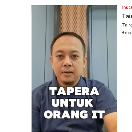
Inst
Tai
Tair
#mac