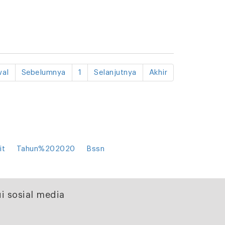
al
Sebelumnya
1
Selanjutnya
Akhir
it
Tahun%202020
Bssn
i sosial media