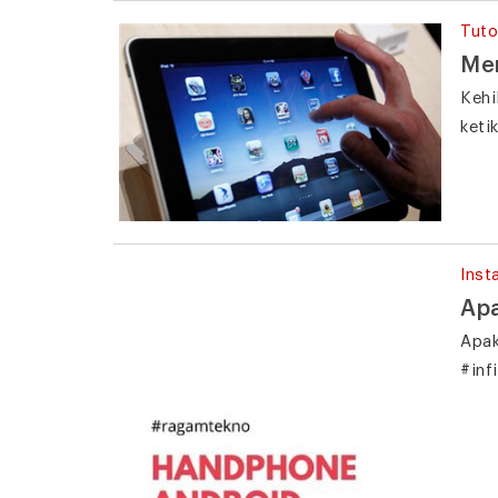
Tuto
Men
Kehi
keti
Inst
Apa
Apak
#inf