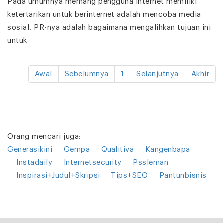
Pada umumnya memang pengguna internet memiliki
ketertarikan untuk berinternet adalah mencoba media
sosial. PR-nya adalah bagaimana mengalihkan tujuan ini
untuk
Awal
Sebelumnya
1
Selanjutnya
Akhir
Orang mencari juga:
Generasikini
Gempa
Qualitiva
Kangenbapa
Instadaily
Internetsecurity
Pssleman
Inspirasi+Judul+Skripsi
Tips+SEO
Pantunbisnis