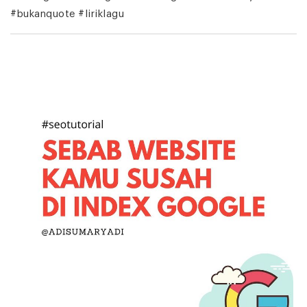
#bukanquote #liriklagu