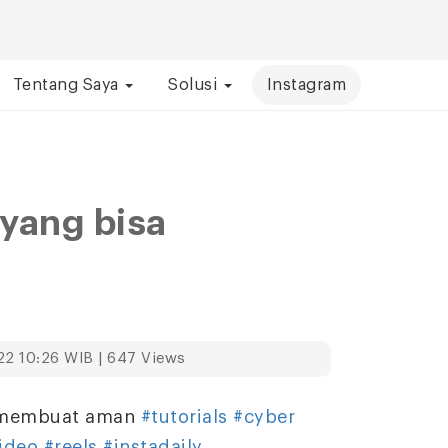
Tentang Saya
Solusi
Instagram
 yang bisa
22 10:26 WIB | 647 Views
a membuat aman
#tutorials
#cyber
ideo
#reels
#instadaily