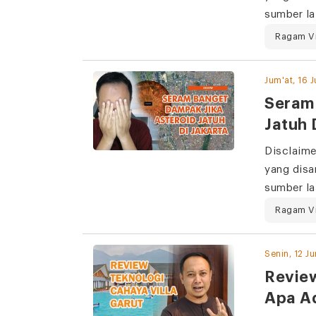
sumber la
Ragam V
Jum'at, 16 
Seram
Jatuh 
Disclaime
yang disa
sumber la
Ragam V
Senin, 12 J
Review
Apa A