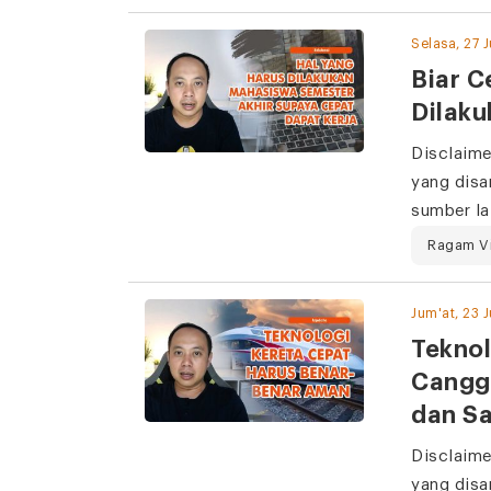
Selasa, 27 
Biar C
Dilak
Disclaime
yang disa
sumber la
Ragam V
Jum'at, 23 
Teknol
Cangg
dan S
Disclaime
yang disa