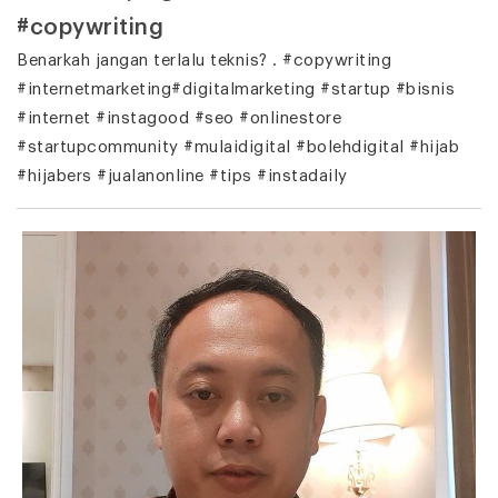
#copywriting
Benarkah jangan terlalu teknis? . #copywriting
#internetmarketing#digitalmarketing #startup #bisnis
#internet #instagood #seo #onlinestore
#startupcommunity #mulaidigital #bolehdigital #hijab
#hijabers #jualanonline #tips #instadaily