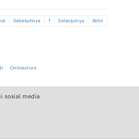
al
Sebelumnya
1
Selanjutnya
Akhir
di
Onlinestore
i sosial media