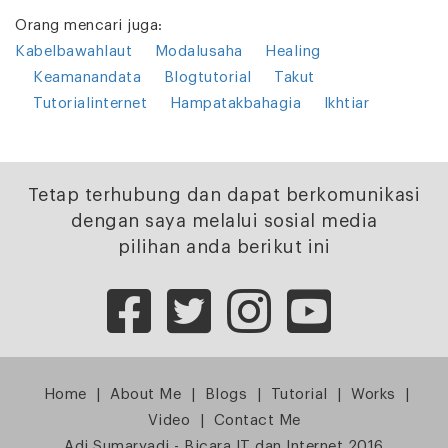
Orang mencari juga:
Kabelbawahlaut
Modalusaha
Healing
Keamanandata
Blogtutorial
Takut
Tutorialinternet
Hampatakbahagia
Ikhtiar
Tetap terhubung dan dapat berkomunikasi
dengan saya melalui sosial media
pilihan anda berikut ini
Home
|
About Me
|
Blogs
|
Tutorial
|
Works
|
Video
|
Contact Me
Adi Sumaryadi - Bicara IT dan Internet 2016