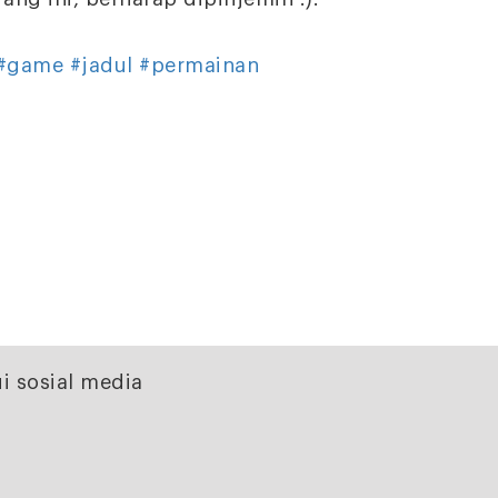
#game
#jadul
#permainan
i sosial media