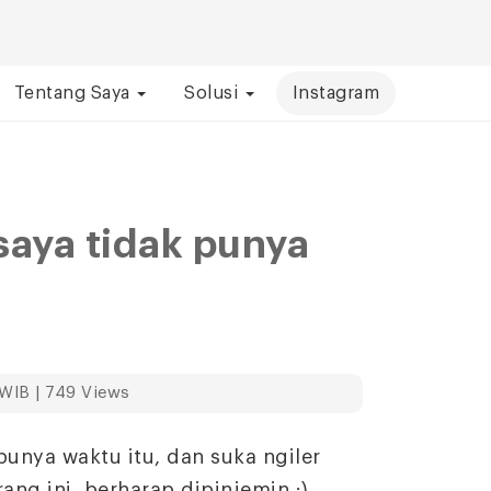
Tentang Saya
Solusi
Instagram
aya tidak punya
 WIB | 749 Views
unya waktu itu, dan suka ngiler
ang ini, berharap dipinjemin :).