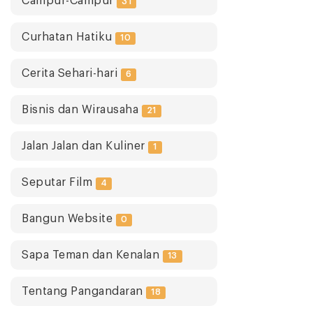
Campur-Campur
31
Curhatan Hatiku
10
Cerita Sehari-hari
6
Bisnis dan Wirausaha
21
Jalan Jalan dan Kuliner
1
Seputar Film
4
Bangun Website
0
Sapa Teman dan Kenalan
13
Tentang Pangandaran
18