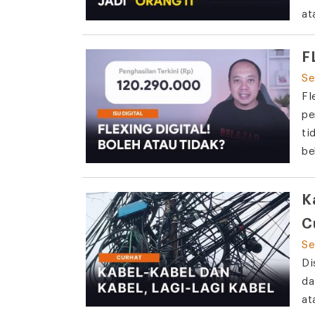
at
F
Se
Fl
pe
ti
be
K
C
Se
Di
da
at