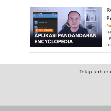
R
P
Ra
Ha
- 
Di
Tetap terhubu