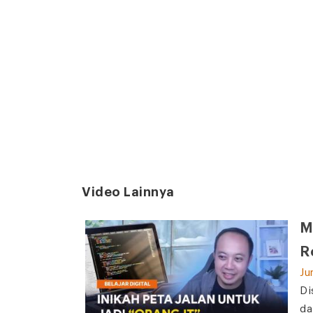
Video Lainnya
M
R
Ju
Di
da