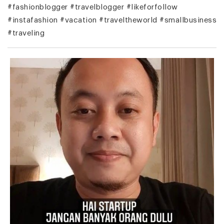
#fashionblogger #travelblogger #likeforfollow
#instafashion #vacation #traveltheworld #smallbusiness
#traveling