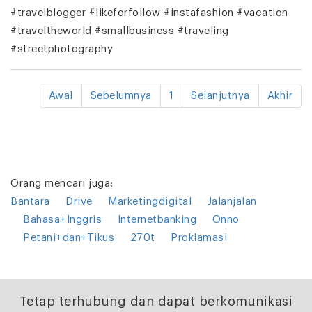
#travelblogger #likeforfollow #instafashion #vacation
#traveltheworld #smallbusiness #traveling
#streetphotography
Awal
Sebelumnya
1
Selanjutnya
Akhir
Orang mencari juga:
Bantara
Drive
Marketingdigital
Jalanjalan
Bahasa+Inggris
Internetbanking
Onno
Petani+dan+Tikus
270t
Proklamasi
Tetap terhubung dan dapat berkomunikasi