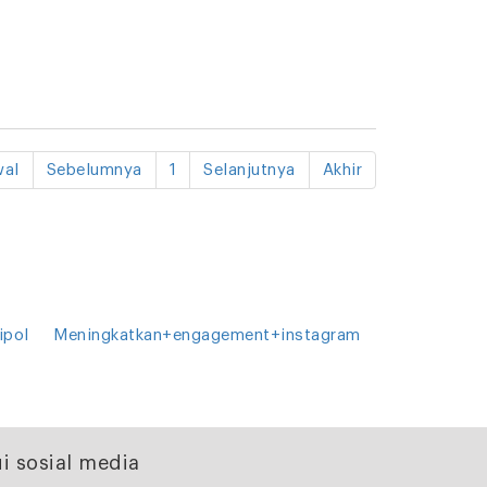
al
Sebelumnya
1
Selanjutnya
Akhir
ipol
Meningkatkan+engagement+instagram
i sosial media