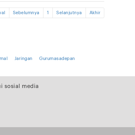
al
Sebelumnya
1
Selanjutnya
Akhir
mal
Jaringan
Gurumasadepan
i sosial media