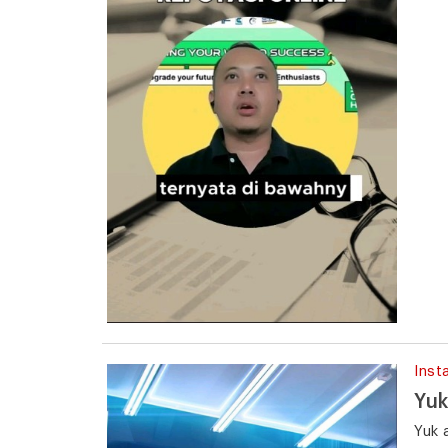
Inst
Yuk
Yuk 