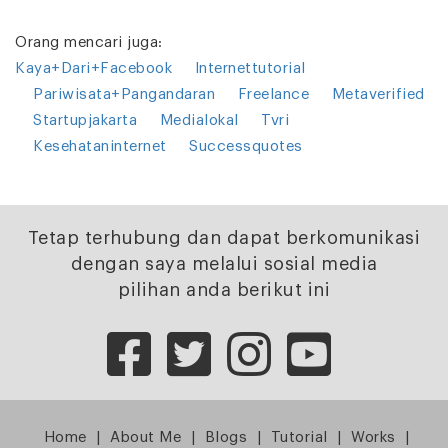
Orang mencari juga:
Kaya+Dari+Facebook
Internettutorial
Pariwisata+Pangandaran
Freelance
Metaverified
Startupjakarta
Medialokal
Tvri
Kesehataninternet
Successquotes
Tetap terhubung dan dapat berkomunikasi
dengan saya melalui sosial media
pilihan anda berikut ini
Home
|
About Me
|
Blogs
|
Tutorial
|
Works
|