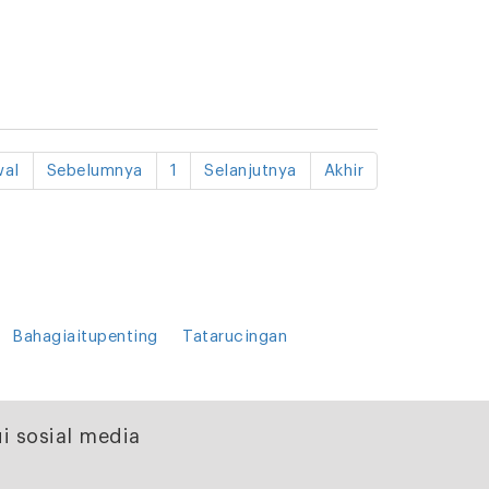
al
Sebelumnya
1
Selanjutnya
Akhir
Bahagiaitupenting
Tatarucingan
i sosial media