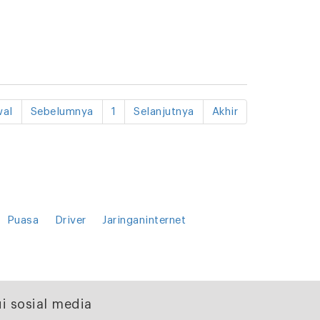
al
Sebelumnya
1
Selanjutnya
Akhir
Puasa
Driver
Jaringaninternet
i sosial media