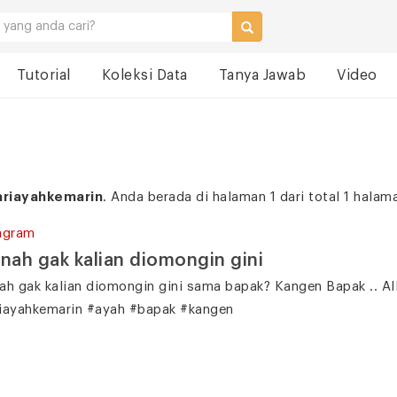
Tutorial
Koleksi Data
Tanya Jawab
Video
ariayahkemarin
. Anda berada di halaman 1 dari total 1 halam
agram
nah gak kalian diomongin gini
ah gak kalian diomongin gini sama bapak? Kangen Bapak .. A
iayahkemarin #ayah #bapak #kangen