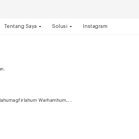
Tentang Saya
Solusi
Instagram
an.
llahumagfirlahum Warhamhum.. .