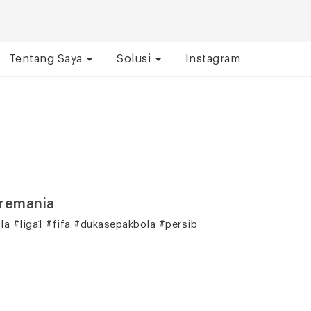
Tentang Saya
Solusi
Instagram
aremania
a #liga1 #fifa #dukasepakbola #persib