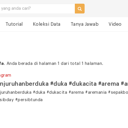
Tutorial
Koleksi Data
Tanya Jawab
Video
fa
. Anda berada di halaman 1 dari total 1 halaman.
agram
njuruhanberduka #duka #dukacita #arema #
juruhanberduka #duka #dukacita #arema #aremania #sepakbol
sibday #persibtunda