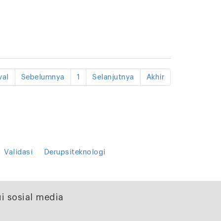
al
Sebelumnya
1
Selanjutnya
Akhir
Validasi
Derupsiteknologi
i sosial media