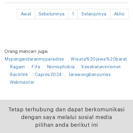
Awal
Sebelumnya
1
Selanjutnya
Akhir
Orang mencari juga:
Mypangandaranmyparadise
Wisata%20jawa%20barat
Ragam
Fifa
Nomophobia
Kesehataninternet
Backlink
Capres2024
Jarewongbanyumas
Webmaster
Tetap terhubung dan dapat berkomunikasi
dengan saya melalui sosial media
pilihan anda berikut ini