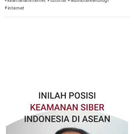
#keamananinternet #tutorial #lebihbterkenologi
#internet