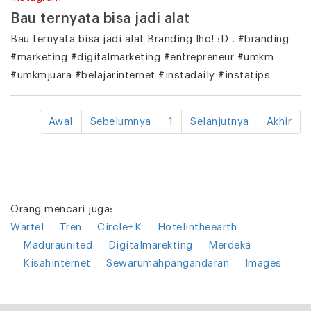
Bau ternyata bisa jadi alat
Bau ternyata bisa jadi alat Branding lho! :D . #branding
#marketing #digitalmarketing #entrepreneur #umkm
#umkmjuara #belajarinternet #instadaily #instatips
Awal
Sebelumnya
1
Selanjutnya
Akhir
Orang mencari juga:
Wartel
Tren
Circle+K
Hotelintheearth
Maduraunited
Digitalmarekting
Merdeka
Kisahinternet
Sewarumahpangandaran
Images