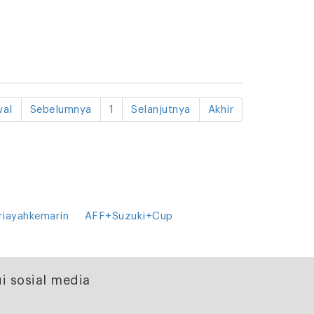
al
Sebelumnya
1
Selanjutnya
Akhir
riayahkemarin
AFF+Suzuki+Cup
i sosial media