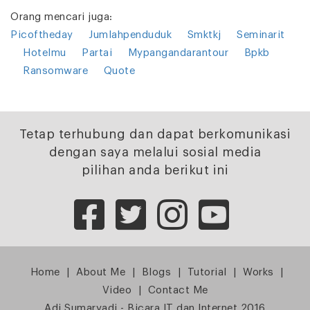
Orang mencari juga:
Picoftheday
Jumlahpenduduk
Smktkj
Seminarit
Hotelmu
Partai
Mypangandarantour
Bpkb
Ransomware
Quote
Tetap terhubung dan dapat berkomunikasi
dengan saya melalui sosial media
pilihan anda berikut ini
Home
|
About Me
|
Blogs
|
Tutorial
|
Works
|
Video
|
Contact Me
Adi Sumaryadi - Bicara IT dan Internet 2016