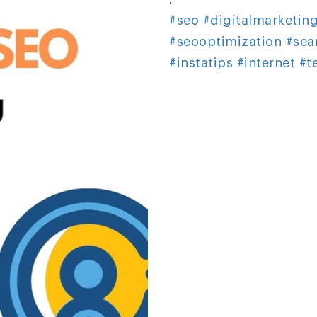
#seo
#digitalmarketin
#seooptimization
#sea
#instatips
#internet
#t