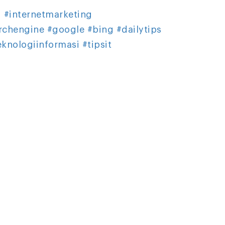
g
#internetmarketing
rchengine
#google
#bing
#dailytips
eknologiinformasi
#tipsit