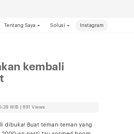
Tentang Saya
Solusi
Instagram
akan kembali
t
5:39 WIB | 891 Views
li dibuka! Buat teman-teman yang
n 2000-an pasti tau sosmed boom