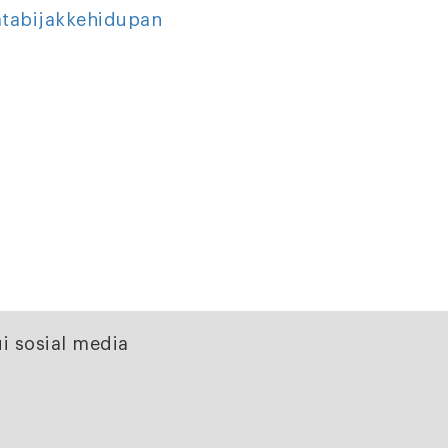
atabijakkehidupan
i sosial media