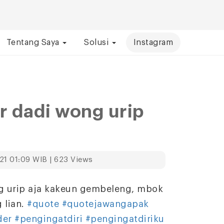
Tentang Saya
Solusi
Instagram
 dadi wong urip
21 01:09 WIB | 623 Views
 urip aja kakeun gembeleng, mbok
 lian.
#quote
#quotejawangapak
der
#pengingatdiri
#pengingatdiriku