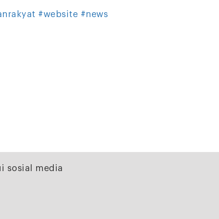
anrakyat
#website
#news
i sosial media