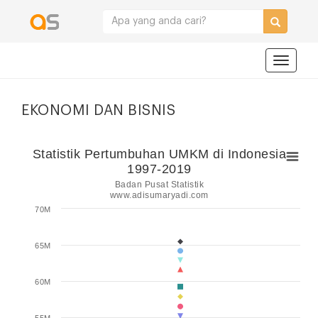
Navigat
EKONOMI DAN BISNIS
Statistik Pertumbuhan UMKM di Indonesia
1997-2019
Badan Pusat Statistik
www.adisumaryadi.com
70M
65M
60M