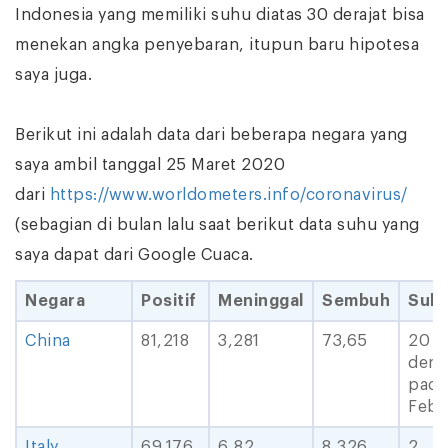
Indonesia yang memiliki suhu diatas 30 derajat bisa
menekan angka penyebaran, itupun baru hipotesa
saya juga.
Berikut ini adalah data dari beberapa negara yang
saya ambil tanggal 25 Maret 2020
dari
https://www.worldometers.info/coronavirus/
(sebagian di bulan lalu saat berikut data suhu yang
saya dapat dari Google Cuaca.
Negara
Positif
Meninggal
Sembuh
Suh
China
81,218
3,281
73,65
20 ( 
deraj
pada
Febr
Italy
69,176
6,82
8,326
2