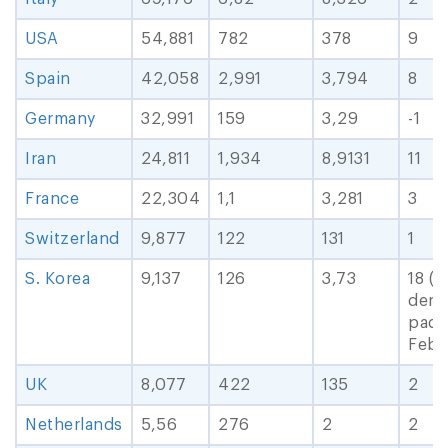
USA
54,881
782
378
9
Spain
42,058
2,991
3,794
8
Germany
32,991
159
3,29
-1
Iran
24,811
1,934
8,9131
11
France
22,304
1,1
3,281
3
Switzerland
9,877
122
131
1
S. Korea
9,137
126
3,73
18 ( 3
deraj
pada
Febr
UK
8,077
422
135
2
Netherlands
5,56
276
2
2