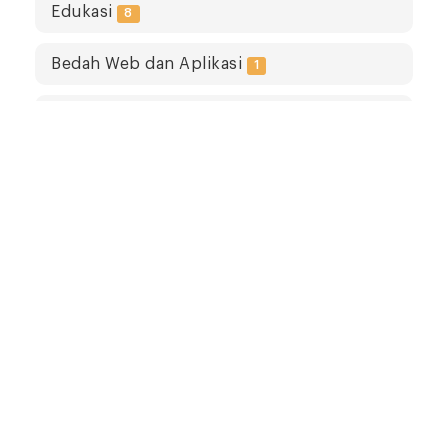
Edukasi
8
Bedah Web dan Aplikasi
1
Motivasi dan Inspriasi
2
TULISAN TERPOPULER
Tetap terhubung dan dapat berkomunikasi
dengan saya melalui sosial media
pilihan anda berikut ini